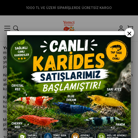
1000 TL VE ÜZERİ SİPARİŞLERDE ÜCRETSİZ KARGO
×
Yemcipetshop
, 2018 yılında Antalya’da, evcil hayvanların sağlıklı,
mutlu ve kaliteli bir yaşam sürmesi hedefiyle kurulmuştur. Kurulduğu
günden bu yana kedi, köpek ve akvaryum canlıları için geniş ürün
yelpazesiyle hizmet veren Yemcipetshop, güvenilir ve müşteri odaklı
petshop anlayışını benimsemiştir.
Kedi ve köpek mamaları, ödül mamaları, oyuncaklar, bakım ve hijyen
ürünlerinin yanı sıra; akvaryum balıkları, akvaryum ekipmanları ve
aksesuarlarıyla evcil dostların tüm ihtiyaçlarını tek noktadan
karşılamayı amaçlamaktadır.
Kaliteli markalar, uygun fiyat politikası ve hızlı teslimat anlayışıyla
hareket eden Yemcipetshop, hem mağazacılık hem de online satış
kanallarıyla Antalya’dan Türkiye’nin dört bir yanına hizmet
sunmaktadır.
Müşteri memnuniyetini ve evcil dostların sağlığını her zaman ön
planda tutan Yemcipetshop, güvenilir alışverişin ve kaliteli ürünün
adresi olmayı hedeflemektedir.
7Ocak 2026 'da Antalya'nın Manavgat İlçesinde 2. Şubesini Açarak