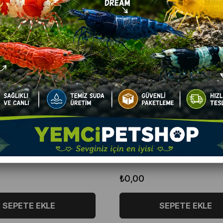
HOP KUŞ TAŞIMA ÇANTASI
200 SERİ ORTA BOY KAFES
ST00827
424
2110000000295
₺0,00
SEPETE EKLE
SEPETE EKLE