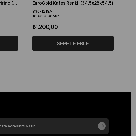
EuroGold Kafes Üçgen Çatılı Pirinç (30x23x39)
EuroGold Kafes Renkli (34,5x28x54,5)
830-1218A
183000138506
₺1.200,00
SEPETE EKLE