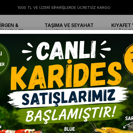
1000 TL VE ÜZERİ SİPARİŞLERDE ÜCRETSİZ KARGO
İRGEN &
TAŞIMA VE SEYAHAT
KIYAFET 
ÜNGENLER
ÇANTALARI
YAĞMUR
ÜRÜN ADINA GÖRE (Z<A)
ÜRÜN ADINA GÖRE (A>Z)