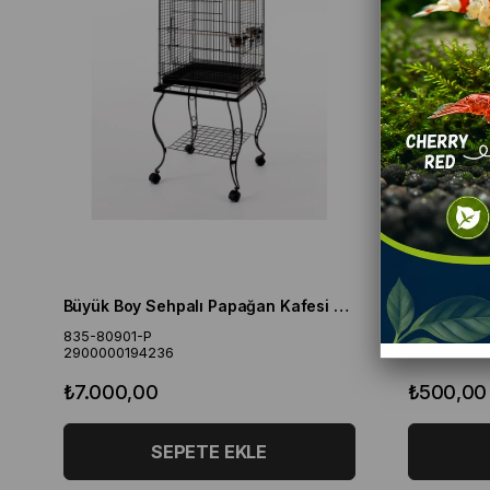
Büyük Boy Sehpalı Papağan Kafesi 51*51*129 Cm
YEMCİETS
835-80901-P
ST00862
2900000194236
2110000000
₺7.000,00
₺500,00
SEPETE EKLE