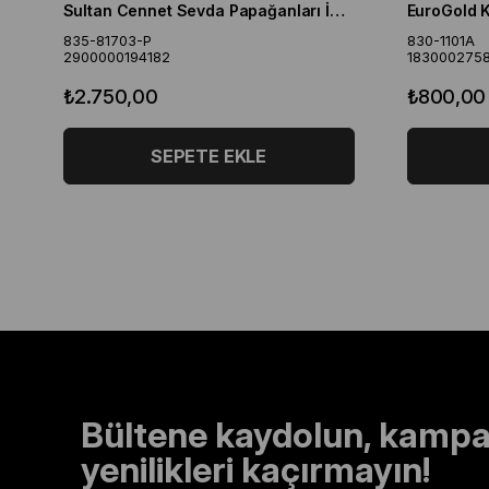
Sultan Cennet Sevda Papağanları İçin Gold Kafes 46,5X36X56
835-81703-P
830-1101A
2900000194182
183000275
₺2.750,00
₺800,00
SEPETE EKLE
Bültene kaydolun, kampa
yenilikleri kaçırmayın!