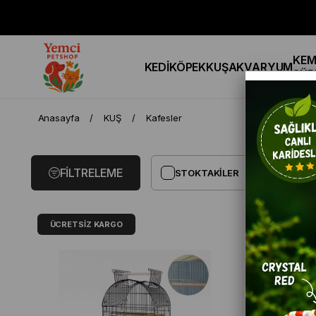
KEM
KEDİ
KÖPEK
KUŞ
AKVARYUM
SÜR
Anasayfa
KUŞ
Kafesler
FILTRELEME
STOKTAKILER
ÜCRETSIZ KARGO