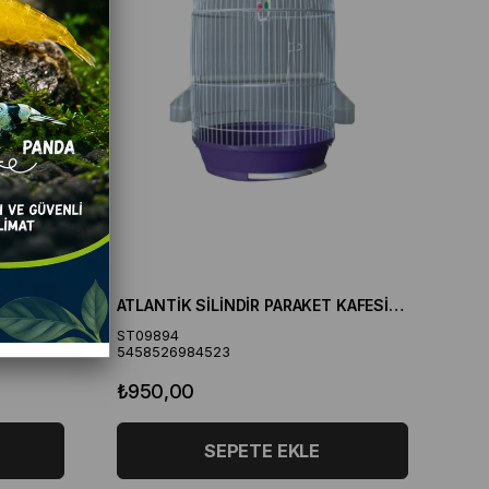
ATLANTİK SİLİNDİR PARAKET KAFESİ 34*58 CM
ST09894
5458526984523
₺950,00
SEPETE EKLE