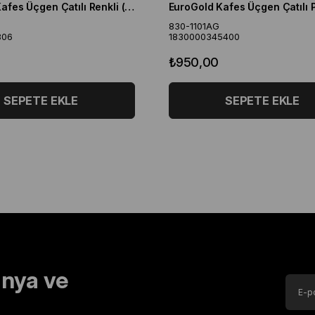
EuroGold Kafes Üçgen Çatılı Renkli (30x23x39)
830-1101AG
806
1830000345400
₺950,00
SEPETE EKLE
SEPETE EKLE
nya ve