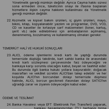
Yönetmelik gereği mümkün değildir. Ayrıca Cayma hakkı süresi
sona ermeden önce, tüketicinin onayı ile ifasına başlanan
hizmetlere ilişkin cayma hakkının kullanılması da Yönetmelik
gereği mümkün değildir.
Kozmetik ve kişisel bakım ürünleri, iç giyim ürünleri, mayo,
bikini, kitap, kopyalanabilir yazılım ve programlar, DVD, VCD,
CD ve kasetler ile kırtasiye sarf malzemeleri (toner, kartuş,
şerit vb.) iade edilebilmesi için ambalajlarının açılmamış,
denenmemiş, bozulmamış ve kullanılmamış olmaları gerekir.
TEMERRÜT HALİ VE HUKUKİ SONUÇLARI
ALICI, ödeme işlemlerini kredi kartı ile yaptığı durumda
temerrüde düştüğü takdirde, kart sahibi banka ile arasındaki
kredi kartı sözleşmesi çerçevesinde faiz ödeyeceğini ve
bankaya karşı sorumlu olacağını kabul, beyan ve taahhüt eder.
Bu durumda ilgili banka hukuki yollara başvurabilir; doğacak
masrafları ve vekâlet ücretini ALICI’dan talep edebilir ve her
koşulda ALICI’nın borcundan dolayı temerrüde düşmesi
halinde, ALICI, borcun gecikmeli ifasından dolayı SATICI’nın
uğradığı zarar ve ziyanını ödeyeceğini kabul eder.
ÖDEME VE TESLİMAT
Banka Havalesi veya EFT (Elektronik Fon Transferi) yaparak,
............, ........., bankası hesaplarımızdan (TL) herhangi birine