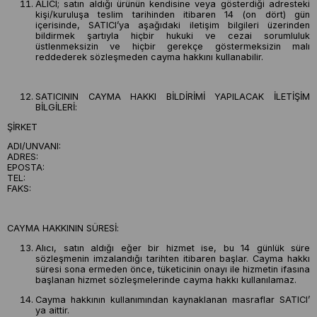
ALICI; satın aldığı ürünün kendisine veya gösterdiği adresteki
kişi/kuruluşa teslim tarihinden itibaren 14 (on dört) gün
içerisinde, SATICI’ya aşağıdaki iletişim bilgileri üzerinden
bildirmek şartıyla hiçbir hukuki ve cezai sorumluluk
üstlenmeksizin ve hiçbir gerekçe göstermeksizin malı
reddederek sözleşmeden cayma hakkını kullanabilir.
SATICININ CAYMA HAKKI BİLDİRİMİ YAPILACAK İLETİŞİM
BİLGİLERİ:
ŞİRKET
ADI/UNVANI:
ADRES:
EPOSTA:
TEL:
FAKS:
CAYMA HAKKININ SÜRESİ:
Alıcı, satın aldığı eğer bir hizmet ise, bu 14 günlük süre
sözleşmenin imzalandığı tarihten itibaren başlar. Cayma hakkı
süresi sona ermeden önce, tüketicinin onayı ile hizmetin ifasına
başlanan hizmet sözleşmelerinde cayma hakkı kullanılamaz.
Cayma hakkının kullanımından kaynaklanan masraflar SATICI’
ya aittir.