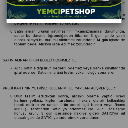
teslim edilir. Bu süre içinde ürün teslim edilmez ise, Alıcılar
sözleşmeyi sona erdirebilir.
Satın alınan ürün, eksiksiz ve siparişte belirtilen niteliklere
uygun ve varsa garanti belgesi, kullanım klavuzu gibi
belgelerle teslim edilmek zorundadır.
Satın alınan ürünün satılmasının imkansızlaşması durumunda,
satıcı bu durumu öğrendiğinden itibaren 3 gün içinde yazılı
olarak alıcıya bu durumu bildirmek zorundadır. 14 gün içinde de
toplam bedel Alıcı’ya iade edilmek zorundadır.
SATIN ALINAN ÜRÜN BEDELİ ÖDENMEZ İSE:
Alıcı, satın aldığı ürün bedelini ödemez veya banka kayıtlarında
iptal ederse, Satıcının ürünü teslim yükümlülüğü sona erer.
KREDİ KARTININ YETKİSİZ KULLANIMI İLE YAPILAN ALIŞVERİŞLER:
Ürün teslim edildikten sonra, alıcının ödeme yaptığı kredi
kartının yetkisiz kişiler tarafından haksız olarak kullanıldığı
tespit edilirse ve satılan ürün bedeli ilgili banka veya finans
kuruluşu tarafından Satıcı'ya ödenmez ise, Alıcı, sözleşme
konusu ürünü 3 gün içerisinde nakliye gideri SATICI’ya ait
olacak şekilde SATICI’ya iade etmek zorundadır.