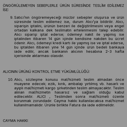
ÖNGÖRÜLEMEYEN SEBEPLERLE ÜRÜN SÜRESİNDE TESLİM EDİLEMEZ
İSE:
Satıcı’nın öngöremeyeceği mücbir sebepler oluşursa ve ürün
süresinde teslim edilemez ise, durum Alıcı’ya bildirilir. Alıcı,
siparişin iptalini, ürünün benzeri ile değiştirilmesini veya engel
ortadan kalkana dek teslimatın ertelenmesini talep edebilir.
Alıcı siparişi iptal ederse; ödemeyi nakit ile yapmış ise
iptalinden itibaren 14 gün içinde kendisine nakden bu ücret
ödenir. Alıcı, ödemeyi kredi kartı ile yapmış ise ve iptal ederse,
bu iptalden itibaren yine 14 gün içinde ürün bedeli bankaya
iade edilir, ancak bankanın alıcının hesabına 2-3 hafta
içerisinde aktarması olasıdır.
ALICININ ÜRÜNÜ KONTROL ETME YÜKÜMLÜLÜĞÜ:
Alıcı, sözleşme konusu mal/hizmeti teslim almadan önce
muayene edecek; ezik, kırık, ambalajı yırtılmış vb. hasarlı ve
ayıplı mal/hizmeti kargo şirketinden teslim almayacaktır. Teslim
alınan mal/hizmetin hasarsız ve sağlam olduğu kabul
edilecektir. ALICI , Teslimden sonra mal/hizmeti özenle
korunmak zorundadır. Cayma hakkı kullanılacaksa mal/hizmet
kullanılmamalıdır. Ürünle birlikte Fatura da iade edilmelidir.
CAYMA HAKKI: