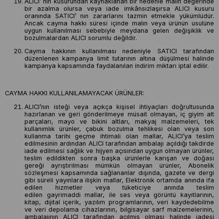
ALICI’ nın kusurundan kaynaklanan bir nedenle malın değerinde
bir azalma olursa veya iade imkânsızlaşırsa ALICI kusuru
oranında SATICI’ nın zararlarını tazmin etmekle yükümlüdür.
Ancak cayma hakkı süresi içinde malın veya ürünün usulüne
uygun kullanılması sebebiyle meydana gelen değişiklik ve
bozulmalardan ALICI sorumlu değildir.
Cayma hakkının kullanılması nedeniyle SATICI tarafından
düzenlenen kampanya limit tutarının altına düşülmesi halinde
kampanya kapsamında faydalanılan indirim miktarı iptal edilir.
CAYMA HAKKI KULLANILAMAYACAK ÜRÜNLER:
ALICI’nın isteği veya açıkça kişisel ihtiyaçları doğrultusunda
hazırlanan ve geri gönderilmeye müsait olmayan, iç giyim alt
parçaları, mayo ve bikini altları, makyaj malzemeleri, tek
kullanımlık ürünler, çabuk bozulma tehlikesi olan veya son
kullanma tarihi geçme ihtimali olan mallar, ALICI’ya teslim
edilmesinin ardından ALICI tarafından ambalajı açıldığı takdirde
iade edilmesi sağlık ve hijyen açısından uygun olmayan ürünler,
teslim edildikten sonra başka ürünlerle karışan ve doğası
gereği ayrıştırılması mümkün olmayan ürünler, Abonelik
sözleşmesi kapsamında sağlananlar dışında, gazete ve dergi
gibi süreli yayınlara ilişkin mallar, Elektronik ortamda anında ifa
edilen hizmetler veya tüketiciye anında teslim
edilen gayrimaddi mallar, ile ses veya görüntü kayıtlarının,
kitap, dijital içerik, yazılım programlarının, veri kaydedebilme
ve veri depolama cihazlarının, bilgisayar sarf malzemelerinin,
ambalajının ALICI tarafından açılmış olması halinde iadesi