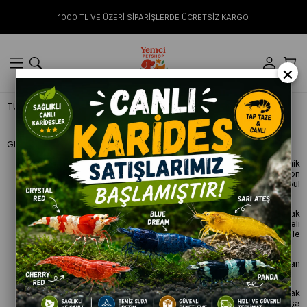
1000 TL VE ÜZERİ SİPARİŞLERDE ÜCRETSİZ KARGO
×
TÜKETİCİ HAKLARI – CAYMA – İPTAL İADE KOŞULLARI
GENEL:
Kullanmakta olduğunuz web sitesi üzerinden elektronik
ortamda sipariş verdiğiniz takdirde, size sunulan ön
bilgilendirme formunu ve mesafeli satış sözleşmesini kabul
etmiş sayılırsınız.
Alıcılar, satın aldıkları ürünün satış ve teslimi ile ilgili olarak
6502 sayılı Tüketicinin Korunması Hakkında Kanun ve Mesafeli
Sözleşmeler Yönetmeliği (RG:27.11.2014/29188) hükümleri ile
yürürlükteki diğer yasalara tabidir.
Ürün sevkiyat masrafı olan kargo ücretleri alıcılar tarafından
ödenecektir.
Satın alınan her bir ürün, 30 günlük yasal süreyi aşmamak
kaydı ile alıcının gösterdiği adresteki kişi ve/veya kuruluşa