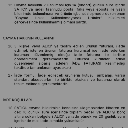
Cayma hakkının kullanılması için 14 (ondört) günlük süre içinde
SATICI' ya iadeli taahhütlü posta, faks veya eposta ile yazılı
bildirimde bulunulması ve ürünün işbu sözleşmede düzenlenen
"Cayma Hakkı Kullanılamayacak Ürünler" hükümleri
çerçevesinde kullanılmamış olması şarttır.
CAYMA HAKKININ KULLANIMI:
3. kişiye veya ALICI’ ya teslim edilen ürünün faturası, (İade
edilmek istenen ürünün faturası kurumsal ise, iade ederken
kurumun düzenlemiş olduğu iade faturası ile birlikte
gönderilmesi gerekmektedir. Faturası kurumlar adına
düzenlenen sipariş iadeleri İADE FATURASI kesilmediği
takdirde tamamlanamayacaktır.)
İade formu, İade edilecek ürünlerin kutusu, ambalajı, varsa
standart aksesuarları ile birlikte eksiksiz ve hasarsız olarak
teslim edilmesi gerekmektedir.
İADE KOŞULLARI:
SATICI, cayma bildiriminin kendisine ulaşmasından itibaren en
geç 10 günlük süre içerisinde toplam bedeli ve ALICI’yı borç
altına sokan belgeleri ALICI’ ya iade etmek ve 20 günlük süre
içerisinde malı iade almakla yükümlüdür.