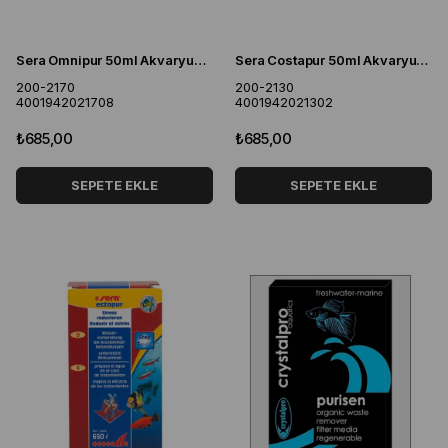
Sera Omnipur 50ml Akvaryum Bakım İlacı
Sera Costapur 50ml Akvaryum Dış Parazit İlacı
200-2170
200-2130
4001942021708
4001942021302
₺685,00
₺685,00
SEPETE EKLE
SEPETE EKLE