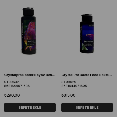
Crystalpro Spotex Beyaz Benek İlacı
CrystalPro Bacto Feed Bakteri Besini 125 ml
ST09632
ST09629
8681644071636
8681644071605
₺290,00
₺315,00
SEPETE EKLE
SEPETE EKLE