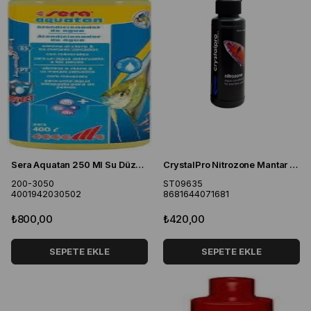
Sera Aquatan 250 Ml Su Düzenleyici
CrystalPro Nitrozone Mantar Hastalıkları ve Bakteri Çakışması 125 ml
200-3050
ST09635
4001942030502
8681644071681
₺800,00
₺420,00
SEPETE EKLE
SEPETE EKLE