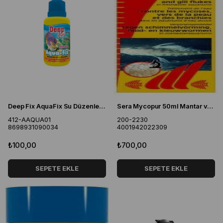
Deep Fix AquaFix Su Düzenleyici 50ml
Sera Mycopur 50ml Mantar ve Parazit İlacı
412-AAQUA01
200-2230
8698931090034
4001942022309
₺100,00
₺700,00
SEPETE EKLE
SEPETE EKLE