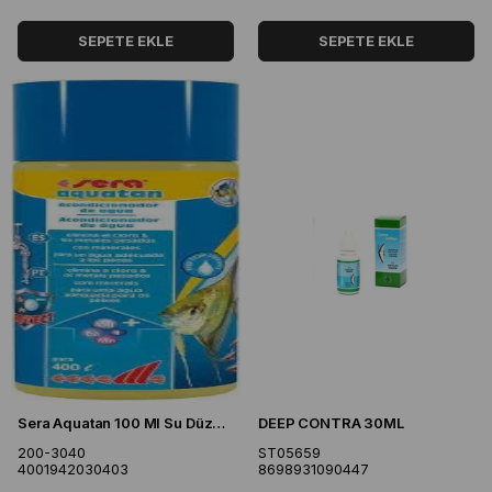
SEPETE EKLE
SEPETE EKLE
Sera Aquatan 100 Ml Su Düzenleyici
DEEP CONTRA 30ML
200-3040
ST05659
4001942030403
8698931090447