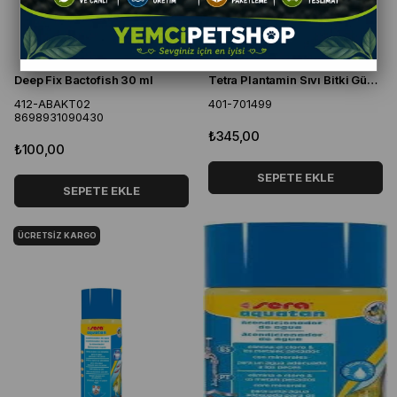
Deep Fix Bactofish 30 ml
Tetra Plantamin Sıvı Bitki Gübresi 100 ml
412-ABAKT02
401-701499
8698931090430
₺345,00
₺100,00
SEPETE EKLE
SEPETE EKLE
ÜCRETSIZ KARGO