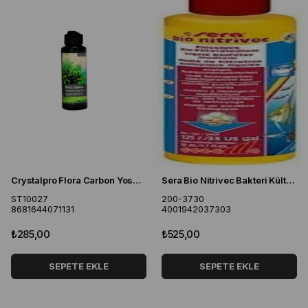
Crystalpro Flora Carbon Yosun Giderici 125ml
Sera Bio Nitrivec Bakteri Kültürü 50 ml
ST10027
200-3730
8681644071131
4001942037303
₺285,00
₺525,00
SEPETE EKLE
SEPETE EKLE