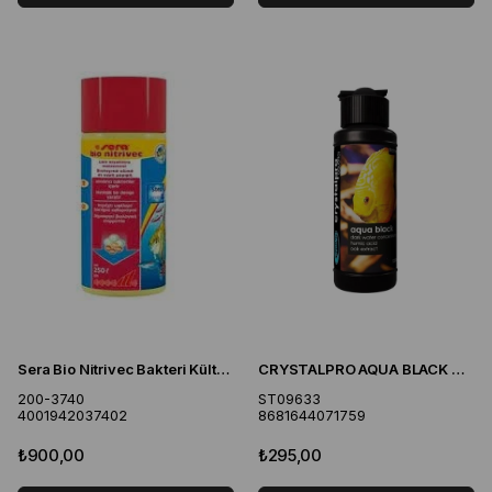
Sera Bio Nitrivec Bakteri Kültürü 100 ml
CRYSTALPRO AQUA BLACK TROPİKAL SU DÜZENLEYICI SU ESKİTICİ
200-3740
ST09633
4001942037402
8681644071759
₺900,00
₺295,00