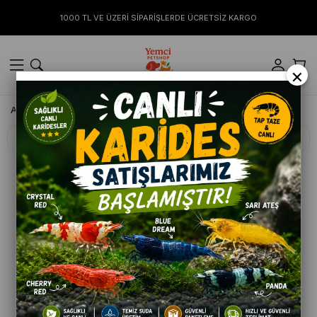
1000 TL VE ÜZERİ SİPARİŞLERDE ÜCRETSİZ KARGO
×
Anasayfa
AKVARYUM
Su Düzenleyiciler
Filtreleme
Sıralama