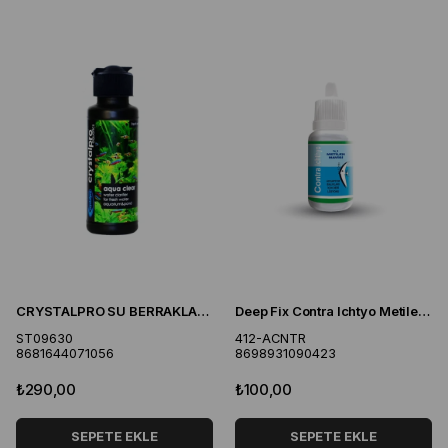
CRYSTALPRO SU BERRAKLASTIRICI 125 ML
Deep Fix Contra Ichtyo Metilen Mavisi 30 ml
ST09630
412-ACNTR
8681644071056
8698931090423
₺290,00
₺100,00
SEPETE EKLE
SEPETE EKLE