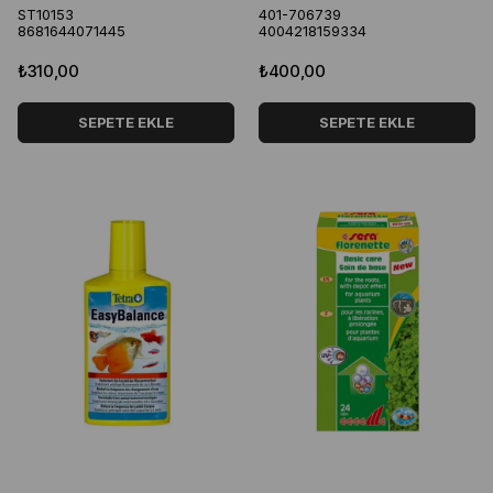
ST10153
401-706739
8681644071445
4004218159334
₺310,00
₺400,00
SEPETE EKLE
SEPETE EKLE