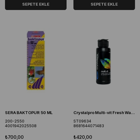
SEPETE EKLE
SEPETE EKLE
SERA BAKTOPUR 50 ML
Crystalpro Multi-vit Fresh Water Akvaryum Balık Vitamini 125ml
200-2550
ST09634
4001942025508
8681644071483
₺700,00
₺420,00