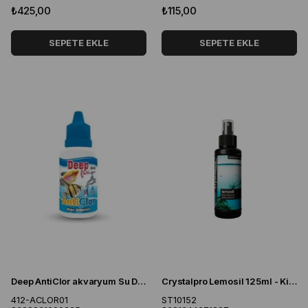
₺425,00
₺115,00
SEPETE EKLE
SEPETE EKLE
Deep AntiClor akvaryum Su Düzenleyici 50 Ml
Crystalpro Lemosil 125ml - Kireç Çözücü Akvaryum Camı Temizleme Spreyi
412-ACLOR01
ST10152