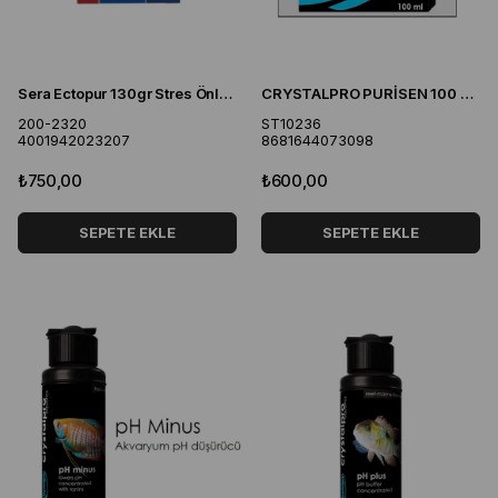
Sera Ectopur 130gr Stres Önleyici Balık İlacı
CRYSTALPRO PURİSEN 100 ML SU BERRAKLAŞTIRICI RESİN
200-2320
ST10236
4001942023207
8681644073098
₺750,00
₺600,00
SEPETE EKLE
SEPETE EKLE