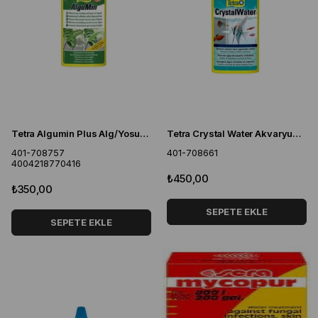
Tetra Algumin Plus Alg/Yosun Önleyici 100 ml.
Tetra Crystal Water Akvaryum Su Berraklaştırıcı 100 ml
401-708757
401-708661
4004218770416
₺450,00
₺350,00
SEPETE EKLE
SEPETE EKLE