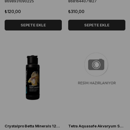
8698931090225
8681644071827
₺120,00
₺310,00
SEPETE EKLE
SEPETE EKLE
Crystalpro Betta Minerals 125 ml Beta Balıkları Için Sağlık Destekleyici Mineral Katkısı
Tetra Aquasafe Akvaryum Su Düzenleyicisi 100 ml