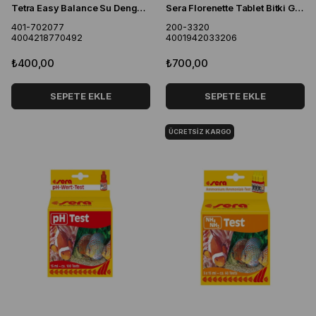
Tetra Easy Balance Su Dengeleyici 100 ml
Sera Florenette Tablet Bitki Gübresi 24 Adet
401-702077
200-3320
4004218770492
4001942033206
₺400,00
₺700,00
SEPETE EKLE
SEPETE EKLE
ÜCRETSIZ KARGO