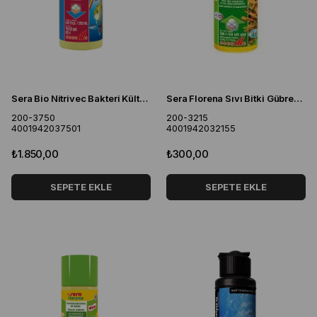
Sera Bio Nitrivec Bakteri Kültürü 250 ml
Sera Florena Sıvı Bitki Gübresi 50 ML
200-3750
200-3215
4001942037501
4001942032155
₺1.850,00
₺300,00
SEPETE EKLE
SEPETE EKLE