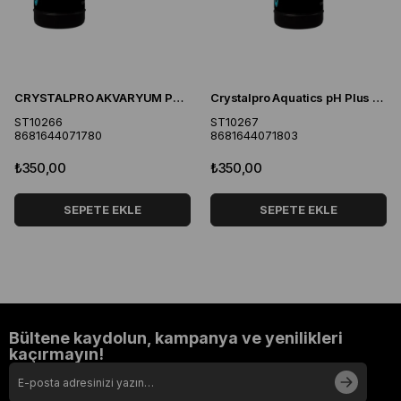
CRYSTALPRO AKVARYUM PH DÜŞÜRÜCÜ
Crystalpro Aquatics pH Plus Akvaryum pH Yükseltici ve kH Tamponu Tatlı Su Deniz Akvaryumu 125 ml
ST10266
ST10267
8681644071780
8681644071803
₺350,00
₺350,00
SEPETE EKLE
SEPETE EKLE
Bültene kaydolun, kampanya ve yenilikleri
kaçırmayın!