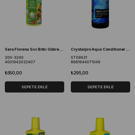
Sera Florena Sıvı Bitki Gübresi 100 ML
Crystalpro Aqua Conditioner Akvaryum Su Düzenleyici Klor Ve Amonyak Giderici
200-3240
ST09631
4001942032407
8681644071049
₺550,00
₺295,00
SEPETE EKLE
SEPETE EKLE