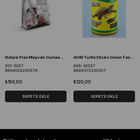
Nature Plan Meyveli Guinea Pig & Tavşan Yemi 1000 Gr
AHM Turtle Sticks Green Food Kaplumbağa Yemi 100 ml
501-3057
696-30557
8699004230579
8699375330557
₺150,00
₺120,00
SEPETE EKLE
SEPETE EKLE