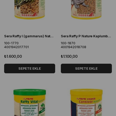
Sera Raffy I (gammarus) Nature 1000 ML
Sera Raffy P Nature Kaplumbağa Yemi 1000 ML
100-1770
100-1870
4001942017701
4001942018708
₺1.600,00
₺1.100,00
SEPETE EKLE
SEPETE EKLE