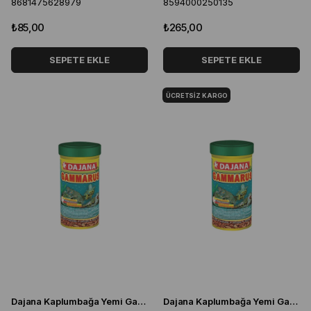
8681475628979
8594000250135
₺85,00
₺265,00
SEPETE EKLE
SEPETE EKLE
ÜCRETSIZ KARGO
Dajana Kaplumbağa Yemi Gammarus 250 Ml 25 Gr
Dajana Kaplumbağa Yemi Gammarus 1000 Ml 100 Gr