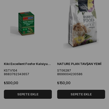
Kiki Excellent Fosfor Kalsiyum Reptivit Sürüngenler ve Amfibiler için Toz Mineral 50 Gr
NATURE PLAN TAVŞAN YEMİ
KSTV104
ST06287
8683762343657
8699004230586
₺500,00
₺150,00
SEPETE EKLE
SEPETE EKLE