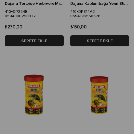
Dajana Tortoise Herbivore Mini Stick 250 Ml 55 Gr
Dajana Kaplumbağa Yemi Sticks 100 Ml 9 Gr
410-DP254B
410-DP314A2
8594000258377
8594196550576
₺270,00
₺150,00
SEPETE EKLE
SEPETE EKLE