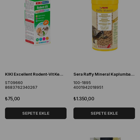
KIKI Excellent Rodent-Vit Kemirgenler İçin Multi Vitamin 25 ML
Sera Raffy Mineral Kaplumbağa Yemi 1000 ml
ST09660
100-1895
8683762340267
4001942018951
₺75,00
₺1.350,00
SEPETE EKLE
SEPETE EKLE