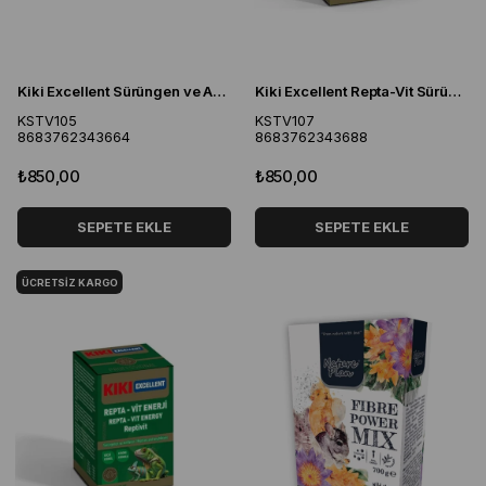
Kiki Excellent Sürüngen ve Amfibiler İçin Fosfor Kalsiyum Tozu 100 Gr
Kiki Excellent Repta-Vit Sürüngen Muzlu Kalsiyum Vitamini 100gr
KSTV105
KSTV107
8683762343664
8683762343688
₺850,00
₺850,00
SEPETE EKLE
SEPETE EKLE
ÜCRETSIZ KARGO