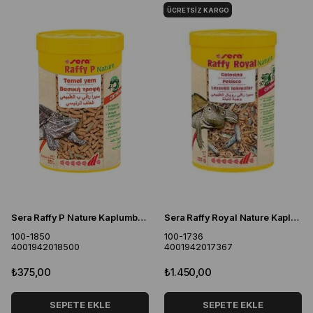
ÜCRETSIZ KARGO
Sera Raffy P Nature Kaplumbağa Yemi 250 ML
Sera Raffy Royal Nature Kaplumbağa Yemi 1000 ML
100-1850
100-1736
4001942018500
4001942017367
₺375,00
₺1.450,00
SEPETE EKLE
SEPETE EKLE