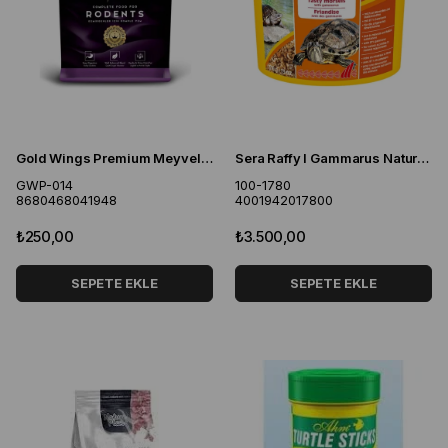
Gold Wings Premium Meyveli Kemirgen Yemi 1 Kg
Sera Raffy I Gammarus Nature - 3800 Ml 470 Gr
GWP-014
100-1780
8680468041948
4001942017800
₺250,00
₺3.500,00
SEPETE EKLE
SEPETE EKLE