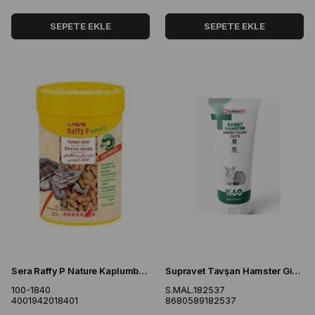
SEPETE EKLE
SEPETE EKLE
Sera Raffy P Nature Kaplumbağa Yemi 100 ML
Supravet Tavşan Hamster Ginepig ve Kemirgenler İçin Multivitamin Malt Paste 100gr
100-1840
S.MAL.182537
4001942018401
8680589182537