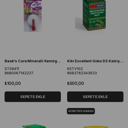
Beak's Care Mineralli Kemirgen Yalama Taşı 5 Cm
Kiki Excellent Goko D3 Kalsiyum Reptivit Sürüngenler ve Amfibiler için Toz Mineral 50 Gr
ST09411
KSTV102
8680067142237
8683762343633
₺100,00
₺500,00
SEPETE EKLE
SEPETE EKLE
ÜCRETSIZ KARGO