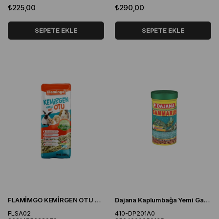
₺225,00
₺290,00
SEPETE EKLE
SEPETE EKLE
FLAMİMGO KEMİRGEN OTU 350 GR.
Dajana Kaplumbağa Yemi Gammarus 100 Ml 10 Gr
FLSA02
410-DP201A0