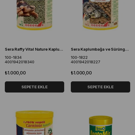
Sera Raffy Vital Nature Kaplumbağa Yemi 1000 ML
Sera Kaplumbağa ve Sürüngen Yemi Etçil Nature 1000 ML
100-1834
100-1822
4001942018340
4001942018227
₺1.000,00
₺1.000,00
SEPETE EKLE
SEPETE EKLE