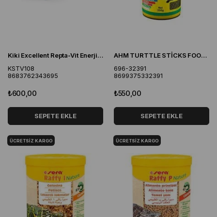
Kiki Excellent Repta-Vit Enerji Reptivit Sürüngenler ve Amfibiler için Toz Mineral 50 Gr
AHM TURTTLE STİCKS FOOD 1000 ML
KSTV108
696-32391
8683762343695
8699375332391
₺600,00
₺550,00
SEPETE EKLE
SEPETE EKLE
ÜCRETSIZ KARGO
ÜCRETSIZ KARGO