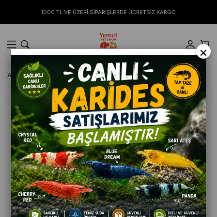
1000 TL VE ÜZERİ SİPARİŞLERDE ÜCRETSİZ KARGO
×
Anasayfa
KEMİRGEN & SÜRÜNGENLER
Yemler ve Vitaminler
Filtreleme
Sıralama