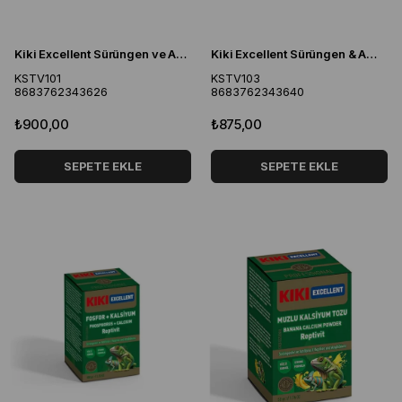
Kiki Excellent Sürüngen ve Amfibiler İçin Multivitamin Tozu 100 Gr
Kiki Excellent Sürüngen & Amfibiler İçin Goko D3 Kalsiyum Tozu 100 Gr
KSTV101
KSTV103
8683762343626
8683762343640
₺900,00
₺875,00
SEPETE EKLE
SEPETE EKLE