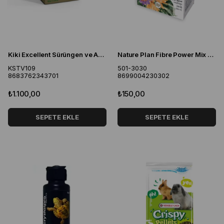
Kiki Excellent Sürüngen ve Amfibiler İçin Muzlu Kalsiyum Tozu 100 Gr
Nature Plan Fibre Power Mix Kemirgen Yemi 700 Gr
KSTV109
501-3030
8683762343701
8699004230302
₺1.100,00
₺150,00
SEPETE EKLE
SEPETE EKLE