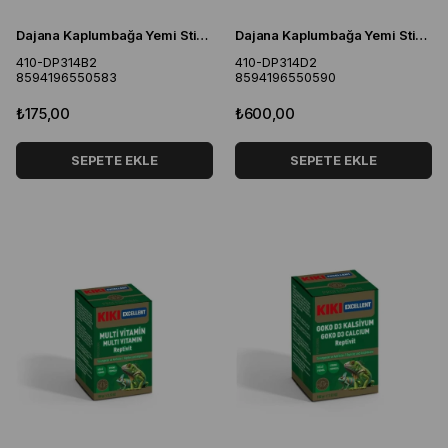
Dajana Kaplumbağa Yemi Sticks 250 Ml 22,5 Gr
Dajana Kaplumbağa Yemi Sticks 1000 Ml 90 Gr
410-DP314B2
410-DP314D2
8594196550583
8594196550590
₺175,00
₺600,00
SEPETE EKLE
SEPETE EKLE