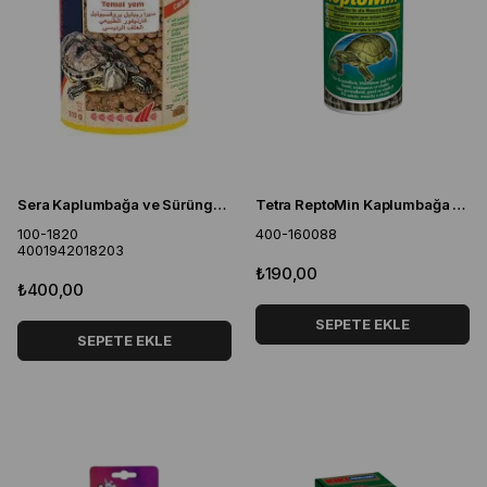
Sera Kaplumbağa ve Sürüngen Yemi Etçil Nature 250 ML
Tetra ReptoMin Kaplumbağa Yemi 100 ml
100-1820
400-160088
4001942018203
₺190,00
₺400,00
SEPETE EKLE
SEPETE EKLE