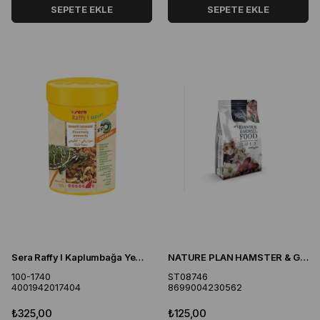
SEPETE EKLE
SEPETE EKLE
Sera Raffy I Kaplumbağa Yemi 100 ml 12 gr
NATURE PLAN HAMSTER & GERBIL YEMİ 800 GR
100-1740
ST08746
4001942017404
8699004230562
₺325,00
₺125,00