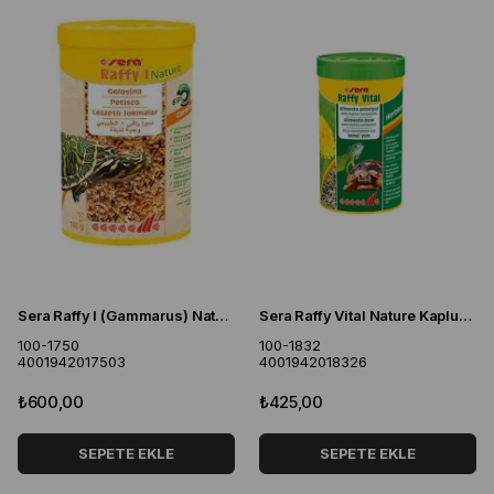
Sera Raffy I (Gammarus) Nature Kaplumbağa ve Sürüngen Yemi 250 ML
Sera Raffy Vital Nature Kaplumbağa Yemi 250 ML
100-1750
100-1832
4001942017503
4001942018326
₺600,00
₺425,00
SEPETE EKLE
SEPETE EKLE