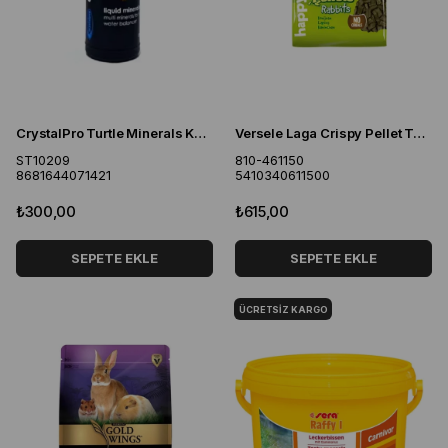
CrystalPro Turtle Minerals Kaplumbağalar İçin Mineral Su Düzenleyici 125 ml
Versele Laga Crispy Pellet Tavşan Yemi 2Kg
ST10209
810-461150
8681644071421
5410340611500
₺300,00
₺615,00
SEPETE EKLE
SEPETE EKLE
ÜCRETSIZ KARGO