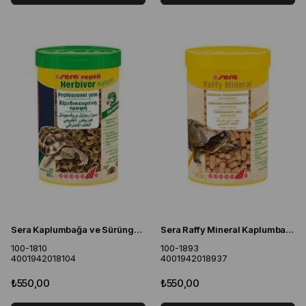
Sera Kaplumbağa ve Sürüngen Yemi Otçul Nature 250 ML
Sera Raffy Mineral Kaplumbağa Yemi 250 ML
100-1810
100-1893
4001942018104
4001942018937
₺550,00
₺550,00