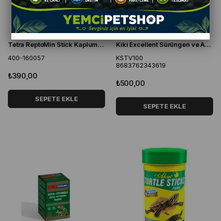
Tetra ReptoMin Stick Kaplumbağa Yemi 250 Ml 60 Gr
Kiki Excellent Sürüngen ve Amfibiler İçin Multivitamin Tozu 50 Gr
400-160057
KSTV100
8683762343619
₺390,00
₺500,00
SEPETE EKLE
SEPETE EKLE