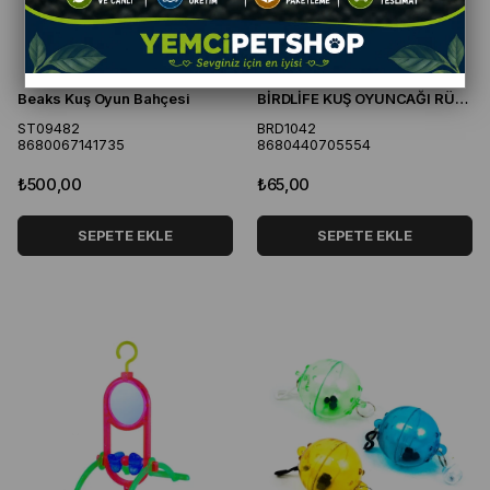
Beaks Kuş Oyun Bahçesi
BİRDLİFE KUŞ OYUNCAĞI RÜZGAR
ST09482
BRD1042
8680067141735
8680440705554
₺500,00
₺65,00
SEPETE EKLE
SEPETE EKLE