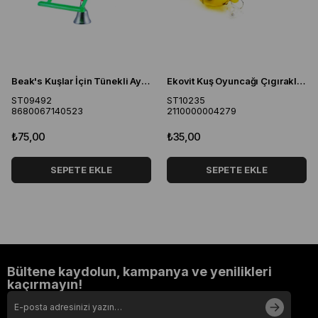
Beak's Kuşlar İçin Tünekli Aynalı Salıncak
Ekovit Kuş Oyuncağı Çıgıraklı Top
ST09492
ST10235
8680067140523
2110000004279
₺75,00
₺35,00
SEPETE EKLE
SEPETE EKLE
Bültene kaydolun, kampanya ve yenilikleri
kaçırmayın!