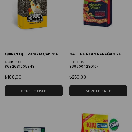
Quik Çizgili Paraket Çekirdeği 500 gr
NATURE PLAN PAPAĞAN YEMİ 800 GR
QUIK-198
501-3055
8682631205843
8699004230104
₺100,00
₺250,00
SEPETE EKLE
SEPETE EKLE