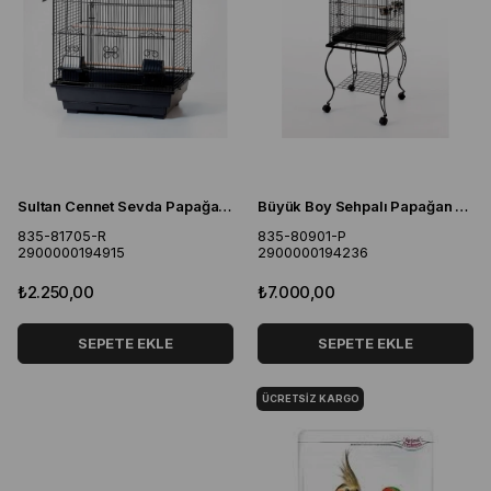
Sultan Cennet Sevda Papağanları İçin Siyah Çin Evi 47X36X58
Büyük Boy Sehpalı Papağan Kafesi 51*51*129 Cm
835-81705-R
835-80901-P
2900000194915
2900000194236
₺2.250,00
₺7.000,00
SEPETE EKLE
SEPETE EKLE
ÜCRETSIZ KARGO