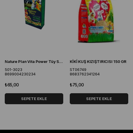
Nature Plan Vita Power Tüy Sağlığı 50 gr
KİKİ KUŞ KIZIŞTIRICISI 150 GR
501-3023
ST06749
8699004230234
8683762341264
₺65,00
₺75,00
SEPETE EKLE
SEPETE EKLE