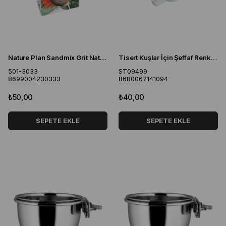
Nature Plan Sandmix Grit Natural 250 gr
Tisert Kuşlar İçin Şeffaf Renk 200 ml Büyük Gaga Suluk
501-3033
ST09499
8699004230333
8680067141094
₺50,00
₺40,00
SEPETE EKLE
SEPETE EKLE