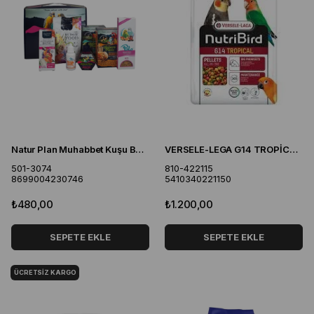
Natur Plan Muhabbet Kuşu Başlangıç Seti
VERSELE-LEGA G14 TROPİCAL PARAKET PALET YEM 1 KG
501-3074
810-422115
8699004230746
5410340221150
₺480,00
₺1.200,00
SEPETE EKLE
SEPETE EKLE
ÜCRETSIZ KARGO