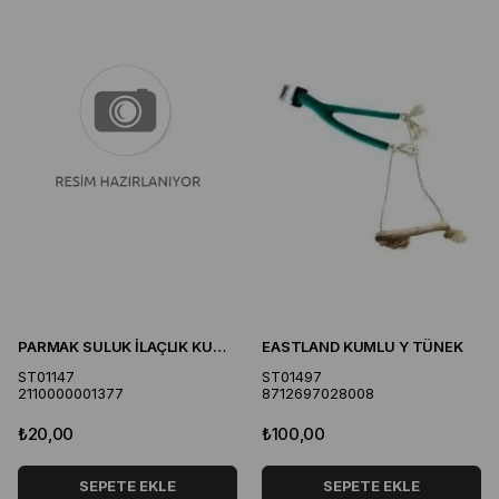
PARMAK SULUK İLAÇLIK KUMLUK
EASTLAND KUMLU Y TÜNEK
ST01147
ST01497
2110000001377
8712697028008
₺20,00
₺100,00
SEPETE EKLE
SEPETE EKLE