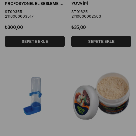
PROFOSYONEL EL BESLEME ŞIRINGASI 5 CC 2 UÇLU
YUVA İPİ
ST09355
ST01625
2110000003517
2110000002503
₺300,00
₺35,00
SEPETE EKLE
SEPETE EKLE