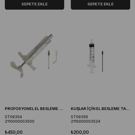
SEPETE EKLE
SEPETE EKLE
PROFOSYONEL EL BESLEME ŞIRINGASI 20 CC
KUŞLAR İÇİN EL BESLEME TAKIMI
ST09354
ST09356
2110000003500
2110000003524
₺450,00
₺200,00