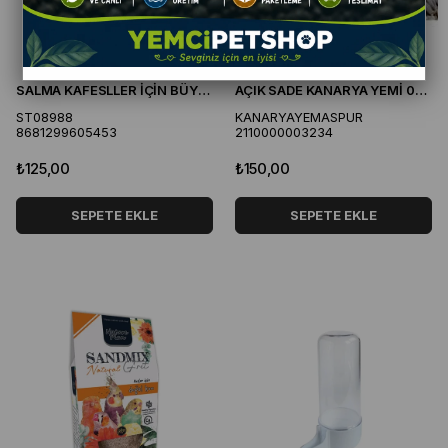
SALMA KAFESLLER İÇİN BÜYÜK TÜL XL
AÇIK SADE KANARYA YEMİ 044
ST08988
KANARYAYEMASPUR
8681299605453
2110000003234
₺125,00
₺150,00
SEPETE EKLE
SEPETE EKLE