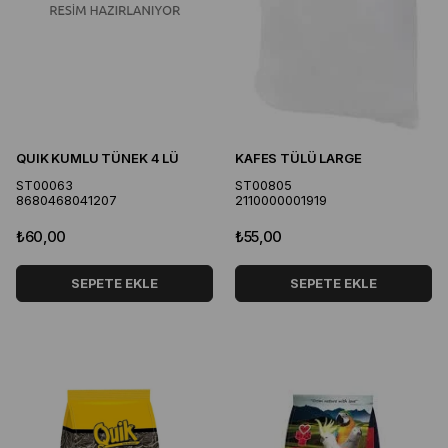
QUIK KUMLU TÜNEK 4 LÜ
KAFES TÜLÜ LARGE
ST00063
ST00805
8680468041207
2110000001919
₺60,00
₺55,00
SEPETE EKLE
SEPETE EKLE