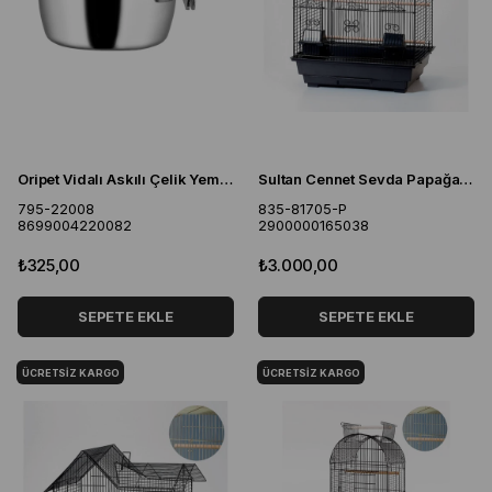
Oripet Vidalı Askılı Çelik Yem Kabı 30oz
Sultan Cennet Sevda Papağanları İçin Gold Çin Evi 47X36X58
795-22008
835-81705-P
8699004220082
2900000165038
₺325,00
₺3.000,00
SEPETE EKLE
SEPETE EKLE
ÜCRETSIZ KARGO
ÜCRETSIZ KARGO