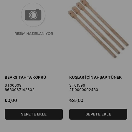
BEAKS TAHTA KÖPRÜ
KUŞLAR İÇİN AHŞAP TÜNEK
ST00609
ST01596
8680067142602
2110000002480
₺0,00
₺25,00
SEPETE EKLE
SEPETE EKLE