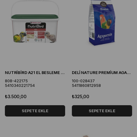
NUTRİBİRD A21 EL BESLEME MAMASI 3 KG
DELİ NATURE PREMİUM AGAPORNİS LOVEBİRDS PAREKET YEMİ 1100GR
808-422175
100-028437
5410340221754
5411860812958
₺3.500,00
₺325,00
SEPETE EKLE
SEPETE EKLE