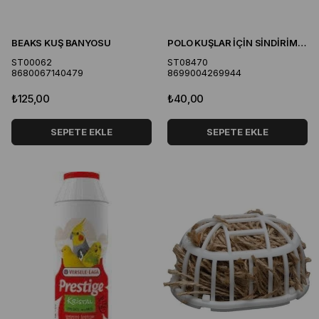
BEAKS KUŞ BANYOSU
POLO KUŞLAR İÇİN SİNDİRİM DÜZENLEYİCİ VİTAMİN
ST00062
ST08470
8680067140479
8699004269944
₺125,00
₺40,00
SEPETE EKLE
SEPETE EKLE