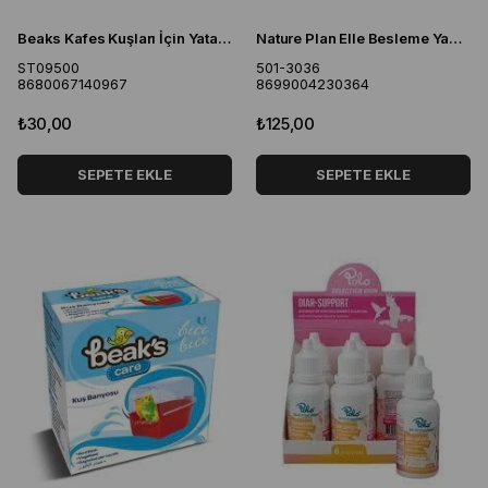
Beaks Kafes Kuşları İçin Yatay Suluk 100 Ml
Nature Plan Elle Besleme Yavru Maması 100gr
ST09500
501-3036
8680067140967
8699004230364
₺30,00
₺125,00
SEPETE EKLE
SEPETE EKLE