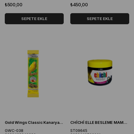
₺500,00
₺450,00
SEPETE EKLE
SEPETE EKLE
Gold Wings Classic Kanarya Krakeri Ballı ve Yumurtalı 2'li Paket
CHİCHİ ELLE BESLEME MAMASI 300GR
GWC-038
ST09645