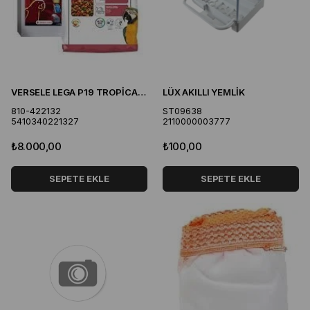
VERSELE LEGA P19 TROPİCAL PAPAĞAN PALLET YEMİ 10 KG
LÜX AKILLI YEMLİK
810-422132
ST09638
5410340221327
2110000003777
₺8.000,00
₺100,00
SEPETE EKLE
SEPETE EKLE