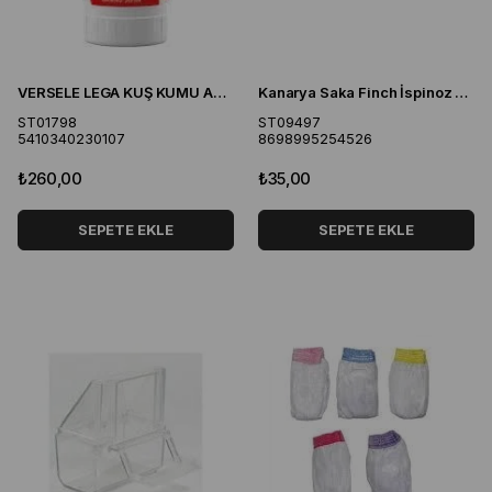
VERSELE LEGA KUŞ KUMU ANASONLU 2 KG
Kanarya Saka Finch İspinoz Yuva Yapma Sepeti + Kılı
ST01798
ST09497
5410340230107
8698995254526
₺260,00
₺35,00
SEPETE EKLE
SEPETE EKLE