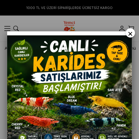
1000 TL VE ÜZERİ SİPARİŞLERDE ÜCRETSİZ KARGO
×
Anasayfa
KEDİ
Kedi Kumları
Bosphorus Mısır Koçanı Granülü