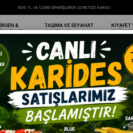
1000 TL VE ÜZERİ SİPARİŞLERDE ÜCRETSİZ KARGO
İRGEN &
TAŞIMA VE SEYAHAT
KIYAFET 
ÜNGENLER
ÇANTALARI
YAĞMUR
 60 cm Kare Tırmalama Tahtası Gri