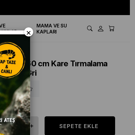
VE
MAMA VE SU
×
LUKLAR
KAPLARI
BOTAR 60 cm Kare Tırmalama
Tahtası Gri
₺1.250,00