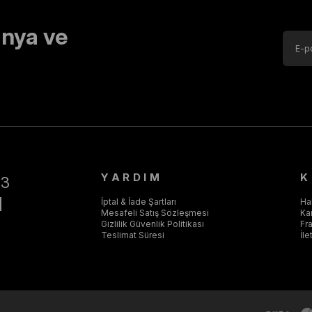
nya ve
YARDIM
K
43
]
İptal & İade Şartları
Ha
Mesafeli Satış Sözleşmesi
Ka
Gizlilik Güvenlik Politikası
Fr
Teslimat Süresi
İle