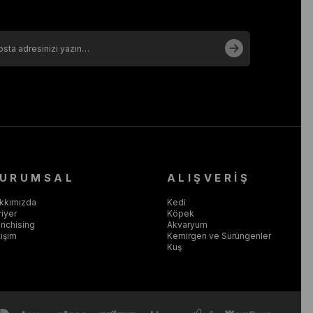
URUMSAL
ALIŞVERİŞ
kkımızda
Kedi
riyer
Köpek
anchising
Akvaryum
tişim
Kemirgen ve Sürüngenler
Kuş