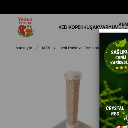
KEM
KEDİ
KÖPEK
KUŞ
AKVARYUM
SÜR
Anasayfa
KEDİ
Kedi Evleri ve Tırmalamalar
BOTAR