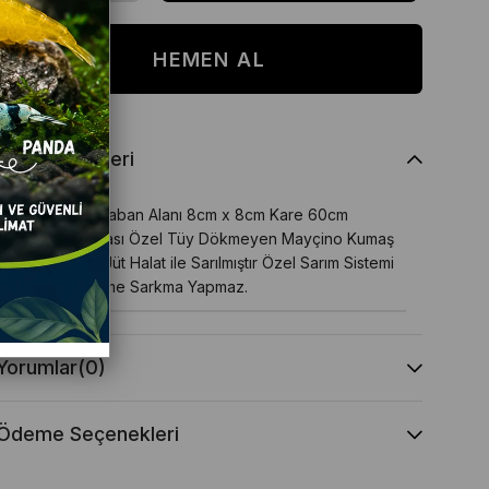
Ürün Özellikleri
40cm x 40cm Taban Alanı 8cm x 8cm Kare 60cm
Tırmalama Tahtası Özel Tüy Dökmeyen Mayçino Kumaş
Doğal Organik Jüt Halat ile Sarılmıştır Özel Sarım Sistemi
Sayesinde Sünme Sarkma Yapmaz.
Yorumlar
(0)
Ödeme Seçenekleri