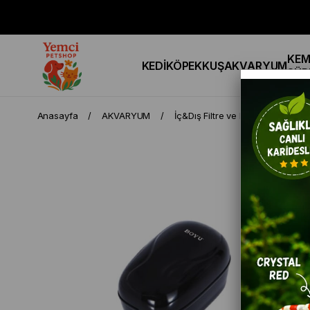
KEM
KEDİ
KÖPEK
KUŞ
AKVARYUM
SÜR
Anasayfa
AKVARYUM
İç&Dış Filtre ve Hava Motorları