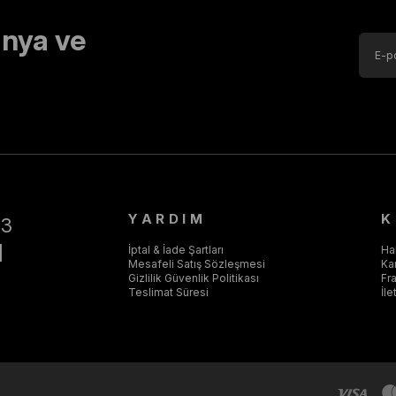
nya ve
YARDIM
K
43
]
İptal & İade Şartları
Ha
Mesafeli Satış Sözleşmesi
Ka
Gizlilik Güvenlik Politikası
Fr
Teslimat Süresi
İle