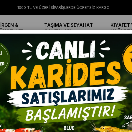
1000 TL VE ÜZERİ SİPARİŞLERDE ÜCRETSİZ KARGO
İRGEN &
TAŞIMA VE SEYAHAT
KIYAFET 
ÜNGENLER
ÇANTALARI
YAĞMUR
BOYU S-601 TEK ÇIKIŞLI HAVA MOTORU