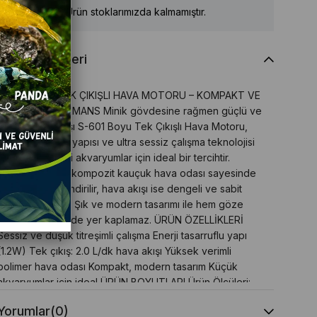
Ürün stoklarımızda kalmamıştır.
Ürün Özellikleri
S-601 BOYU TEK ÇIKIŞLI HAVA MOTORU – KOMPAKT VE
SESSİZ PERFORMANS Minik gövdesine rağmen güçlü ve
sessiz hava akışı S-601 Boyu Tek Çıkışlı Hava Motoru,
enerji tasarruflu yapısı ve ultra sessiz çalışma teknolojisi
ile küçük hacimli akvaryumlar için ideal bir tercihtir.
Yüksek polimer kompozit kauçuk hava odası sayesinde
titreşim en aza indirilir, hava akışı ise dengeli ve sabit
şekilde sağlanır. Şık ve modern tasarımı ile hem göze
hitap eder hem de yer kaplamaz. ÜRÜN ÖZELLİKLERİ
Sessiz ve düşük titreşimli çalışma Enerji tasarruflu yapı
(1.2W) Tek çıkış: 2.0 L/dk hava akışı Yüksek verimli
polimer hava odası Kompakt, modern tasarım Küçük
akvaryumlar için ideal ÜRÜN BOYUTLARI Ürün Ölçüleri:
84 x 48 x 49 mm TEKNİK BİLGİLER Çalışma Gerilimi: AC
Yorumlar
(0)
230 / 115V Frekans: 50 / 60 Hz Güç: 1.2 W Hava Basıncı: