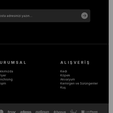
URUMSAL
ALIŞVERİŞ
kkımızda
Kedi
riyer
Köpek
anchising
Akvaryum
tişim
Kemirgen ve Sürüngenler
Kuş