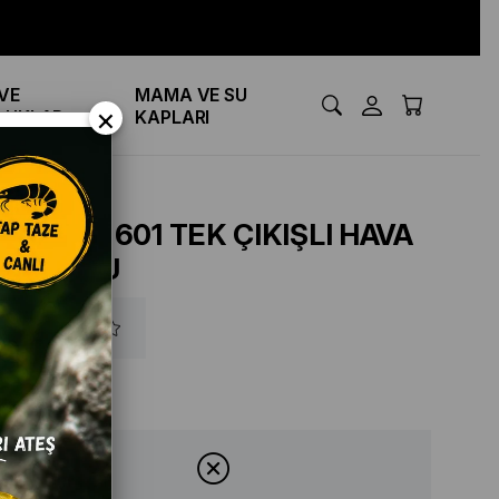
VE
MAMA VE SU
×
LUKLAR
KAPLARI
BOYU S-601 TEK ÇIKIŞLI HAVA
MOTORU
₺450,00