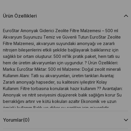
Ürün Özellikleri
EuroStar Amonyak Giderici Zeolite Filtre Malzemesi – 500 ml
Akvaryum Suyunuzu Temiz ve Güvenli Tutun EuroStar Zeolite
Filtre Malzemesi, akvaryum suyundaki amonyağı ve zararlı
nitrojen bileşenlerini etkili şekilde bağlayarak balıklarınız için
sağlıklı bir ortam oluşturur. 500 ml’lik pratik paket, hem tatlı su
hem de üretim akvaryumları için uygundur. ? Ürün Özellikleri:
Marka: EuroStar Miktar: 500 ml Malzeme: Doğal zeolit minerali
Kullanım Alanı: Tatlı su akvaryumları, üretim tankları Avantaj:
Zararlı amonyağı hapseder, su kalitesini iyileştirir Kolay
Kullanım: Filtre torbasına konularak hazır kullanım ?? Avantajları:
Amonyak ve nitrit seviyesini düşürerek balık sağlığını korur Su
berraklığını artırır ve kötü kokuları azaltır Ekonomik ve uzun
ömürlü kullanım Balık ve diğer su canlıları için güvenlidir
Mevcut filtre sistemine kolayca eklenebilir ?? Kullanım Alanları:
Yorumlar
(0)
Tatlı su akvaryumları Karantina ve üretim tankları Hava motoru
destekli veya dış filtre sistemleri