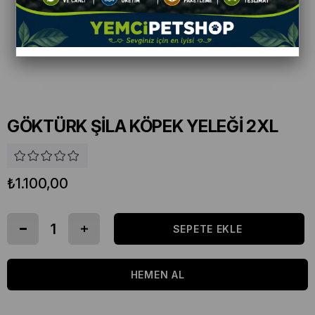
GÖKTÜRK ŞİLA KÖPEK YELEĞİ 2XL
₺1.100,00