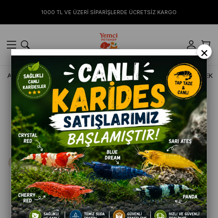
1000 TL VE ÜZERİ SİPARİŞLERDE ÜCRETSİZ KARGO
×
Anasayfa
KIYAFET VE YAĞMURLUKLAR
GÖKTÜRK ŞİLA KÖPEK Y