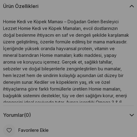
Ürün Özellikleri
Homie Kedi ve Köpek Maması – Doğadan Gelen Besleyici
Lezzet Homie Kedi ve Köpek Mamaları, evcil dostlarınızın
doğal beslenme ihtiyacını en saf ve dengeli şekilde karşılamak
üzere geliştirilmiş, özenle formüle edilmiş bir mama markasıdır.
İçeriğinde yüksek oranda hayvansal protein, vitamin ve
mineral barındıran Homie mamaları; katkı maddesi, yapay
aroma ve koruyucu içermez. Gerçek et, sağlıklı tahıllar,
sebzeler ve doğal bileşenlerle zenginleştirilen bu mamalar,
hem lezzet hem de sindirim kolaylığı açısından üst düzey bir
deneyim sunar. Kediler ve köpeklerin yaş, ırk ve özel
ihtiyaçlarına göre farklı formüllerle üretilen Homie mamaları,
bağışıklık sistemini destekler, tüy ve deri sağlığını korur, enerji
dengesini ideal seviyede tutar. Ayrıca içerdiği Omega 3 & 6
yağ asitleri sayesinde parlak tüyler ve sağlıklı bir deri yapısı
Yorumlar
(0)
sağlar. Homie Mamalarının Öne Çıkan Özellikleri: Yüksek kaliteli
hayvansal protein içerikleri Doğal ve katkısız formülasyon
Sindirimi kolay, dengeli besin profili Bağışıklık, kemik ve kas
Favorilere Ekle
gelişimini destekleyen vitamin ve mineraller Lezzetli, besleyici