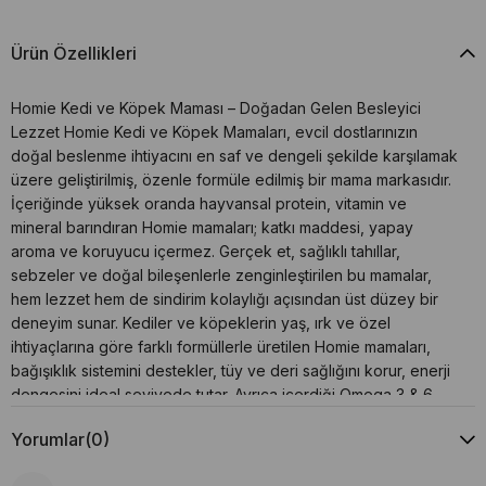
Ürün Özellikleri
Homie Kedi ve Köpek Maması – Doğadan Gelen Besleyici
Lezzet Homie Kedi ve Köpek Mamaları, evcil dostlarınızın
doğal beslenme ihtiyacını en saf ve dengeli şekilde karşılamak
üzere geliştirilmiş, özenle formüle edilmiş bir mama markasıdır.
İçeriğinde yüksek oranda hayvansal protein, vitamin ve
mineral barındıran Homie mamaları; katkı maddesi, yapay
aroma ve koruyucu içermez. Gerçek et, sağlıklı tahıllar,
sebzeler ve doğal bileşenlerle zenginleştirilen bu mamalar,
hem lezzet hem de sindirim kolaylığı açısından üst düzey bir
deneyim sunar. Kediler ve köpeklerin yaş, ırk ve özel
ihtiyaçlarına göre farklı formüllerle üretilen Homie mamaları,
bağışıklık sistemini destekler, tüy ve deri sağlığını korur, enerji
dengesini ideal seviyede tutar. Ayrıca içerdiği Omega 3 & 6
yağ asitleri sayesinde parlak tüyler ve sağlıklı bir deri yapısı
Yorumlar
(0)
sağlar. Homie Mamalarının Öne Çıkan Özellikleri: Yüksek kaliteli
hayvansal protein içerikleri Doğal ve katkısız formülasyon