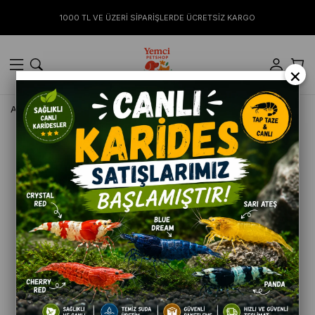
1000 TL VE ÜZERİ SİPARİŞLERDE ÜCRETSİZ KARGO
×
Anasayfa
KEDİ
Oyuncaklar
KEDİ OYUNCAK SESLİ FARE