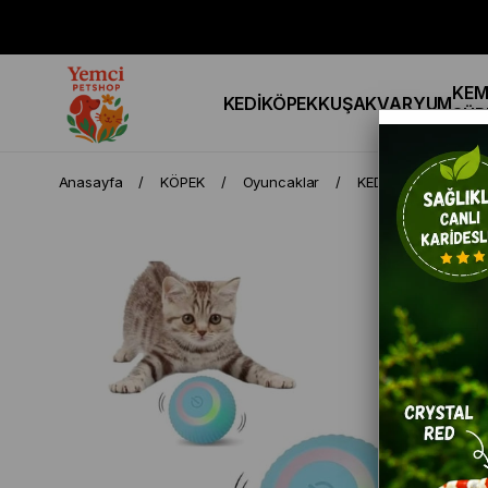
KEM
KEDİ
KÖPEK
KUŞ
AKVARYUM
SÜR
Anasayfa
KÖPEK
Oyuncaklar
KEDİ VE KÖPEKLER 