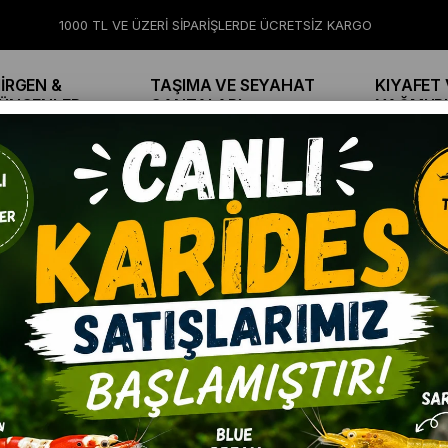
1000 TL VE ÜZERİ SİPARİŞLERDE ÜCRETSİZ KARGO
İRGEN &
TAŞIMA VE SEYAHAT
KIYAFET 
ÜNGENLER
ÇANTALARI
YAĞMUR
İÇİN ŞARZLI SENSÖRLÜ HAREKETLİ TOP