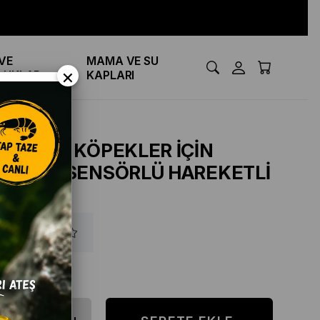
VE
MAMA VE SU
×
LUKLAR
KAPLARI
KEDİ VE KÖPEKLER İÇİN
ŞARZLI SENSÖRLÜ HAREKETLİ
TOP
₺350,00