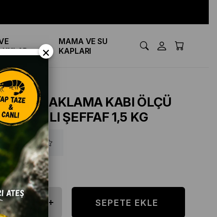
VE
MAMA VE SU
×
LUKLAR
KAPLARI
MAMA SAKLAMA KABI ÖLÇÜ
BARDAKLI ŞEFFAF 1,5 KG
₺250,00