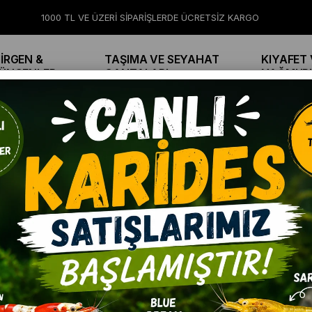
1000 TL VE ÜZERİ SİPARİŞLERDE ÜCRETSİZ KARGO
İRGEN &
TAŞIMA VE SEYAHAT
KIYAFET 
ÜNGENLER
ÇANTALARI
YAĞMUR
ÖLÇÜ BARDAKLI ŞEFFAF 1,5 KG