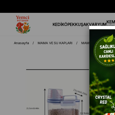
KEM
KEDİ
KÖPEK
KUŞ
AKVARYUM
SÜR
Anasayfa
MAMA VE SU KAPLARI
MAMA SAKLAMA KABI 