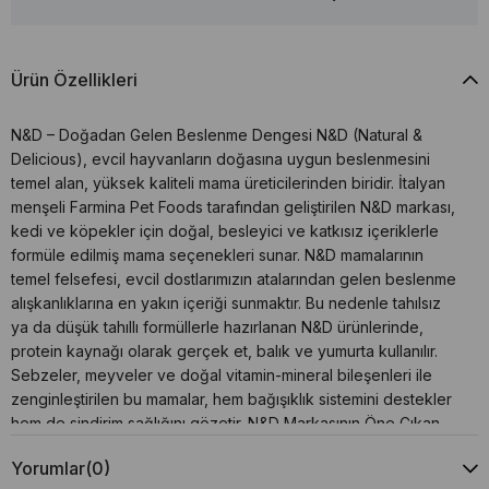
Ürün Özellikleri
N&D – Doğadan Gelen Beslenme Dengesi N&D (Natural &
Delicious), evcil hayvanların doğasına uygun beslenmesini
temel alan, yüksek kaliteli mama üreticilerinden biridir. İtalyan
menşeli Farmina Pet Foods tarafından geliştirilen N&D markası,
kedi ve köpekler için doğal, besleyici ve katkısız içeriklerle
formüle edilmiş mama seçenekleri sunar. N&D mamalarının
temel felsefesi, evcil dostlarımızın atalarından gelen beslenme
alışkanlıklarına en yakın içeriği sunmaktır. Bu nedenle tahılsız
ya da düşük tahıllı formüllerle hazırlanan N&D ürünlerinde,
protein kaynağı olarak gerçek et, balık ve yumurta kullanılır.
Sebzeler, meyveler ve doğal vitamin-mineral bileşenleri ile
zenginleştirilen bu mamalar, hem bağışıklık sistemini destekler
hem de sindirim sağlığını gözetir. N&D Markasının Öne Çıkan
Özellikleri: %70’e varan oranlarda hayvansal protein içeriği
Yorumlar
(0)
Tahılsız veya düşük glisemik tahıllı seçenekler Yapay katkı,