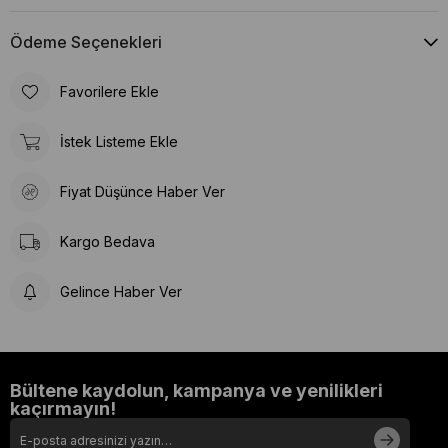
renklendirici ve koruyucu içermez Soğuk üretim teknolojisiyle
besin değerlerini korur Tüm ırklara ve yaş gruplarına özel
Ödeme Seçenekleri
formül alternatifleri N&D ile evcil hayvanınızın sağlıklı, dengeli
ve doğal bir şekilde beslenmesini sağlayabilir; onun uzun,
Favorilere Ekle
enerjik ve mutlu bir yaşam sürmesine katkıda bulunabilirsiniz.
Doğadan ilham alan formüller, gerçek sağlık için N&D’de bir
araya geliyor.
İstek Listeme Ekle
Fiyat Düşünce Haber Ver
Kargo Bedava
Gelince Haber Ver
Bültene kaydolun, kampanya ve yenilikleri
kaçırmayın!