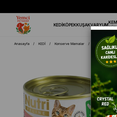
KEM
KEDİ
KÖPEK
KUŞ
AKVARYUM
SÜR
Anasayfa
KEDİ
Konserve Mamalar
Nutri Feline Ta