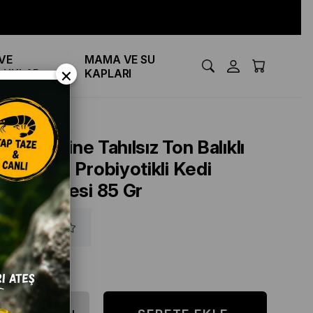
VE
MAMA VE SU
×
LUKLAR
KAPLARI
Nutri Feline Tahılsız Ton Balıklı
Somonlu Probiyotikli Kedi
Konservesi 85 Gr
₺65,00