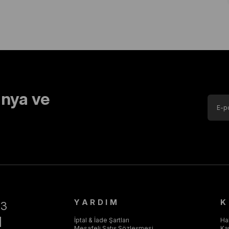
nya ve
YARDIM
K
43
]
İptal & İade Şartları
Ha
Mesafeli Satış Sözleşmesi
Ka