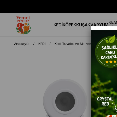
KEM
KEDİ
KÖPEK
KUŞ
AKVARYUM
SÜR
Anasayfa
KEDİ
Kedi Tuvalet ve Malzemeler
PAWG