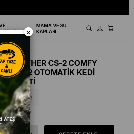
VE
MAMA VE SU
×
LUKLAR
KAPLARI
PAWGETHER CS-2 COMFY
SMART 2 OTOMATİK KEDİ
TUVALETİ
₺22.500,00