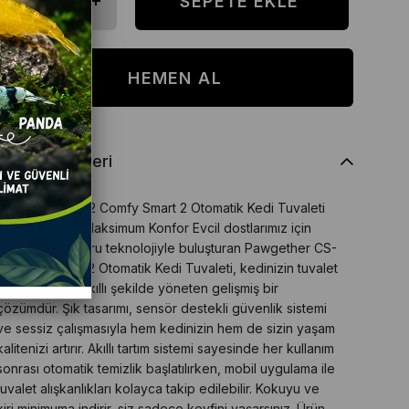
Ürün Özellikleri
Pawgether CS-2 Comfy Smart 2 Otomatik Kedi Tuvaleti
Akıllı Temizlik, Maksimum Konfor Evcil dostlarımız için
hijyen ve konforu teknolojiyle buluşturan Pawgether CS-
2 Comfy Smart 2 Otomatik Kedi Tuvaleti, kedinizin tuvalet
alışkanlıklarını akıllı şekilde yöneten gelişmiş bir
çözümdür. Şık tasarımı, sensör destekli güvenlik sistemi
ve sessiz çalışmasıyla hem kedinizin hem de sizin yaşam
kalitenizi artırır. Akıllı tartım sistemi sayesinde her kullanım
sonrası otomatik temizlik başlatılırken, mobil uygulama ile
tuvalet alışkanlıkları kolayca takip edilebilir. Kokuyu ve
kiri minimuma indirir, siz sadece keyfini yaşarsınız. Ürün