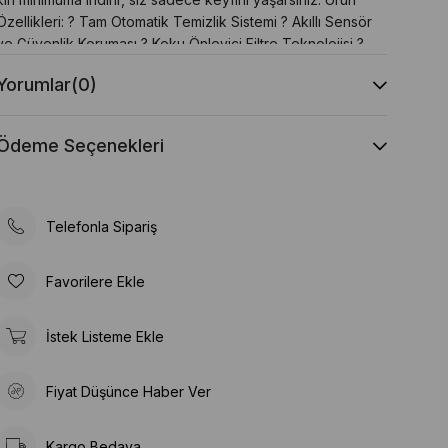
Özellikleri: ? Tam Otomatik Temizlik Sistemi ? Akıllı Sensör
ve Güvenlik Koruması ? Koku Önleyici Filtre Teknolojisi ?
Sessiz ve Enerji Tasarruflu Motor ? Uygulama Destekli
Yorumlar
(0)
Akıllı Takip ? Estetik ve Kompakt Tasarım ? Tüm Bentonit
Kedi Kumlarıyla Uyumlu
Ödeme Seçenekleri
Telefonla Sipariş
Favorilere Ekle
İstek Listeme Ekle
Fiyat Düşünce Haber Ver
Kargo Bedava