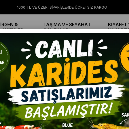
1000 TL VE ÜZERİ SİPARİŞLERDE ÜCRETSİZ KARGO
İRGEN &
TAŞIMA VE SEYAHAT
KIYAFET 
ÜNGENLER
ÇANTALARI
YAĞMUR
ETHER CS-2 COMFY SMART 2 OTOMATİK KEDİ TUVALETİ