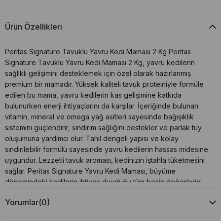
Ürün Özellikleri
Peritas Signature Tavuklu Yavru Kedi Maması 2 Kg Peritas
Signature Tavuklu Yavru Kedi Maması 2 Kg, yavru kedilerin
sağlıklı gelişimini desteklemek için özel olarak hazırlanmış
premium bir mamadır. Yüksek kaliteli tavuk proteiniyle formüle
edilen bu mama, yavru kedilerin kas gelişimine katkıda
bulunurken enerji ihtiyaçlarını da karşılar. İçeriğinde bulunan
vitamin, mineral ve omega yağ asitleri sayesinde bağışıklık
sistemini güçlendirir, sindirim sağlığını destekler ve parlak tüy
oluşumuna yardımcı olur. Tahıl dengeli yapısı ve kolay
sindirilebilir formülü sayesinde yavru kedilerin hassas midesine
uygundur. Lezzetli tavuk aroması, kedinizin iştahla tüketmesini
sağlar. Peritas Signature Yavru Kedi Maması, büyüme
dönemindeki kedilerin ihtiyaç duyduğu tüm besin değerlerini
eksiksiz sunar. Sağlıklı, güçlü ve mutlu bir kedi için güvenilir bir
Yorumlar
(0)
beslenme seçeneğidir.