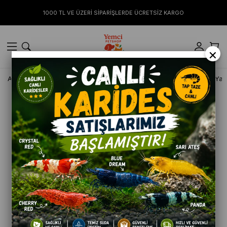
1000 TL VE ÜZERİ SİPARİŞLERDE ÜCRETSİZ KARGO
×
Anasayfa
KEDİ
Kuru Mamalar
Peritas Signature Tavuklu Ya