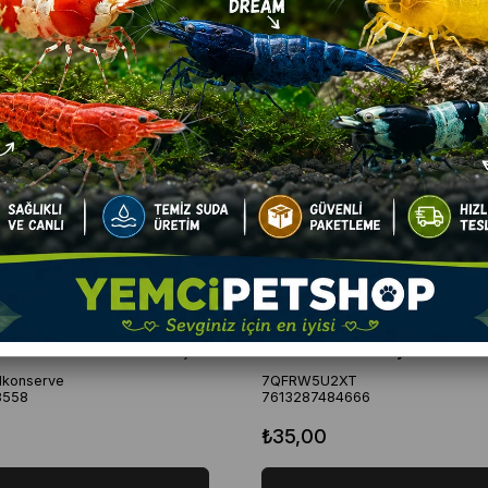
Pro plan Sterilised Somonlu Kısırlaştırılmış Yetişkin Yaş Kedi Konservesi 85 g
ilkonserve
7QFRW5U2XT
8558
7613287484666
₺35,00