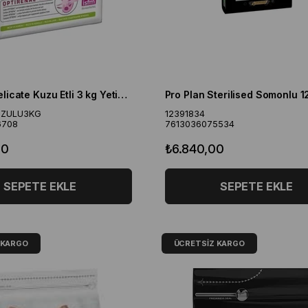
Pro Plan Delicate Kuzu Etli 3 kg Yetişkin Kedi Maması
UZULU3KG
12391834
6708
7613036075534
00
₺6.840,00
SEPETE EKLE
SEPETE EKLE
 KARGO
ÜCRETSIZ KARGO