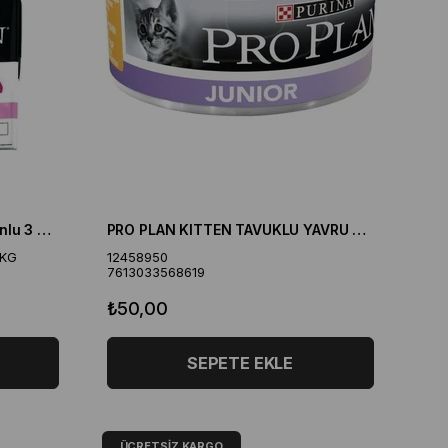
Pro Plan Medium Puppy Somonlu 3 kg Orta Irk Yavru Köpek Maması
PRO PLAN KITTEN TAVUKLU YAVRU KEDİ KONSERVESİ 85 GR
KG
12458950
7613033568619
₺50,00
SEPETE EKLE
ÜCRETSIZ KARGO