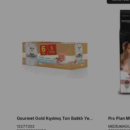
Gourmet Gold Kıyılmış Ton Balıklı Yetişkin Kedi Konservesi 6 Al 5 Öde
12277202
MEDİUMAD