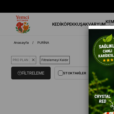
KEM
KEDİ
KÖPEK
KUŞ
AKVARYUM
SÜR
Anasayfa
PURİNA
PRO PLAN
Filtrelemeyi Kaldır
FILTRELEME
STOKTAKILER