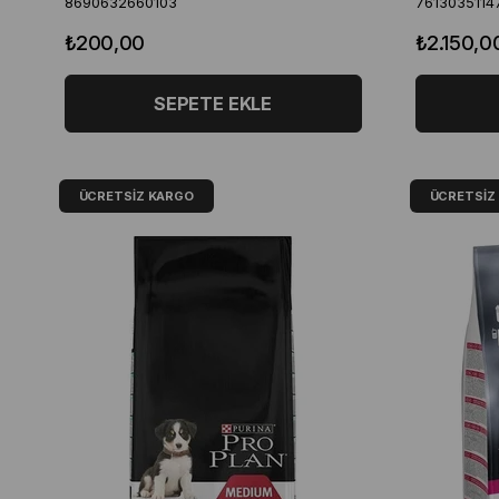
8690632660103
7613035114
₺200,00
₺2.150,0
SEPETE EKLE
ÜCRETSIZ KARGO
ÜCRETSIZ