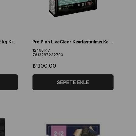
Pro Plan Sterilised Somonlu 12 kg Kısırlaştırılmış Yetişkin Kedi Maması
Pro Plan LiveClear Kısırlaştırılmış Kediler için Somonlu Kedi Maması 1,4 Kg
12466147
7613287232700
₺1.100,00
SEPETE EKLE