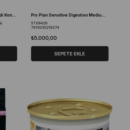
Pro Plan Baby Kitten Yavru Kedi Konserve 85 gr x 6 adet
Pro Plan Sensitive Digestion Medium Kuzu Etli 14 + 2.5 kg Yetişkin Köpek Maması
)
ST09426
7613035219274
₺5.000,00
SEPETE EKLE