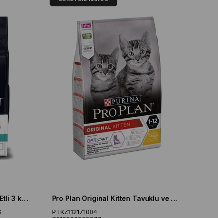
Pro Plan Medium Puppy Kuzu Etli 3 kg Orta Irk Yavru Köpek Maması
Pro Plan Original Kitten Tavuklu ve Pirinçli 3 kg Yavru Kedi Maması
G
PTKZ112171004