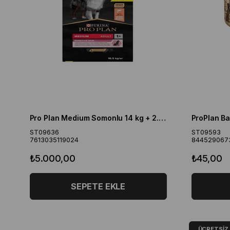
Pro Plan Medium Somonlu 14 kg + 2.5 kg Orta Irk Yetişkin Köpek Maması
ST09636
ST09593
7613035119024
844529067
₺5.000,00
₺45,00
SEPETE EKLE
ÜCRETSIZ