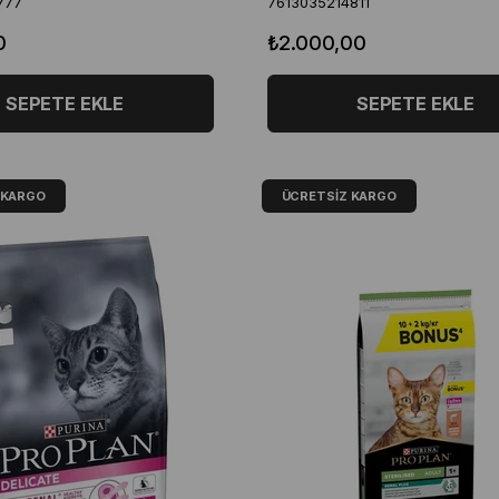
777
7613035214811
0
₺2.000,00
SEPETE EKLE
SEPETE EKLE
 KARGO
ÜCRETSIZ KARGO