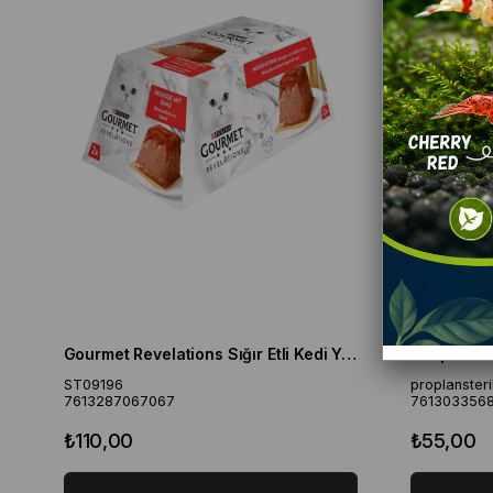
Gourmet Revelations Sığır Etli Kedi Yaş Maması 2 x 57 Gr - 114 Gr
ST09196
proplanster
7613287067067
761303356
₺110,00
₺55,00