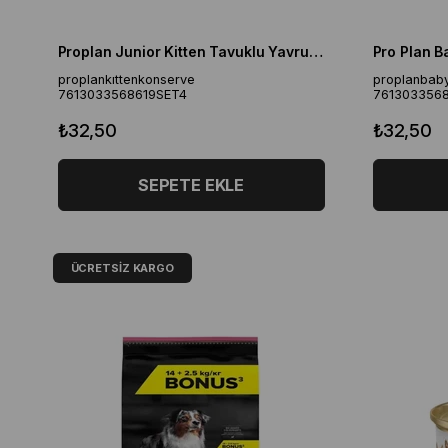
Proplan Junior Kitten Tavuklu Yavru Kedi Yaş Maması
proplankıttenkonserve
proplanbaby
7613033568619SET4
761303356
₺32,50
₺32,50
SEPETE EKLE
ÜCRETSIZ KARGO