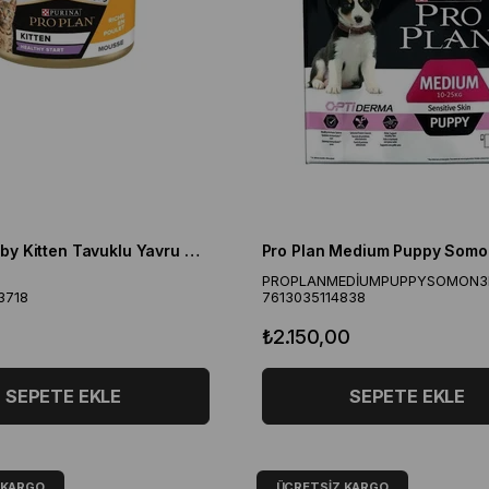
ProPlan Baby Kitten Tavuklu Yavru Kedi Konservesi 85 gr
PROPLANMEDİUMPUPPYSOMON3
3718
7613035114838
₺2.150,00
SEPETE EKLE
SEPETE EKLE
 KARGO
ÜCRETSIZ KARGO