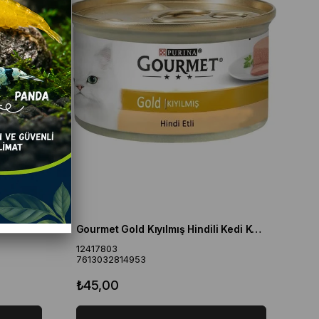
Felix Pouch Doubly Delicious Somon ve Sardalyalı Yaş Kedi Maması 85 Gr
Gourmet Gold Kıyılmış Hindili Kedi Konservesi 85gr
12417803
7613032814953
₺45,00