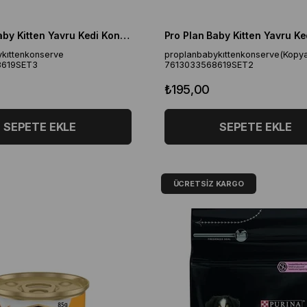
Pro Plan Baby Kitten Yavru Kedi Konserve 85 gr
kıttenkonserve
proplanbabykıttenkonserve(Kopya
8619SET3
7613033568619SET2
₺195,00
SEPETE EKLE
SEPETE EKLE
ÜCRETSIZ KARGO