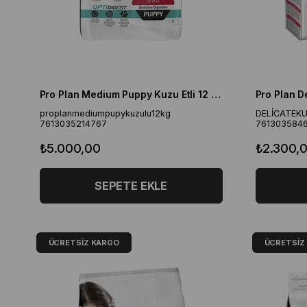
Pro Plan Medium Puppy Kuzu Etli 12 kg Orta Irk Yavru Köpek Maması
proplanmediumpupykuzulu12kg
DELİCATEK
7613035214767
761303584
₺5.000,00
₺2.300,
SEPETE EKLE
ÜCRETSIZ KARGO
ÜCRETSIZ