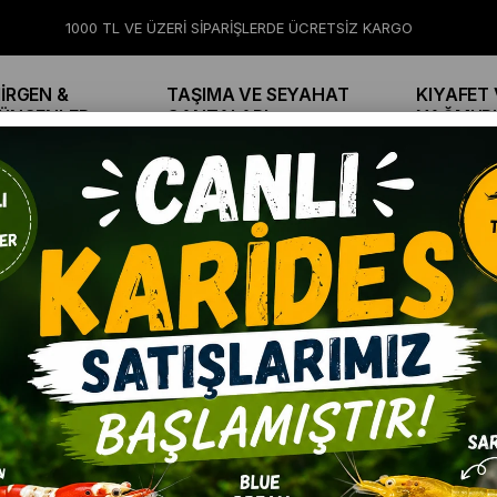
1000 TL VE ÜZERİ SİPARİŞLERDE ÜCRETSİZ KARGO
İRGEN &
TAŞIMA VE SEYAHAT
KIYAFET 
ÜNGENLER
ÇANTALARI
YAĞMUR
ÜRÜN ADINA GÖRE (Z<A)
ÜRÜN ADINA GÖRE (A>Z)