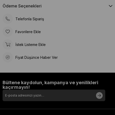
Türkiye’de modern tesislerde üretilen güvenilir içerik Evcil
Ödeme Seçenekleri
dostunuza hem lezzetli hem de dengeli bir öğün sunmak
istiyorsanız, Reflex markası doğal içeriği, kalite standartları ve
Telefonla Sipariş
zengin ürün çeşitliliğiyle ideal bir seçimdir. Reflex ile sevgi,
sağlık ve lezzet her öğünde buluşur.
Favorilere Ekle
İstek Listeme Ekle
Fiyat Düşünce Haber Ver
Bültene kaydolun, kampanya ve yenilikleri
kaçırmayın!