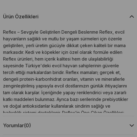
Ürün Özellikleri
Reflex – Sevgiyle Geliştirilen Dengeli Beslenme Reflex, evcil
hayvanların sağlıklı ve mutlu bir yaşam sürmeleri için özenle
geliştirilen, yerli üretim gücüyle dikkat çeken kaliteli bir mama
markasıdır. Kedi ve köpekler için özel olarak formüle edilen
Reflex ürünleri, hem içerik kalitesi hem de ulaşılabilirliği
sayesinde Türkiye'deki evcil hayvan sahiplerinin güvenle
tercih ettiği markalardan biridir. Reflex mamaları; gerçek et,
dengeli protein-karbonhidrat oranları, vitamin ve minerallerle
zenginleştirilmiş yapısıyla evcil dostlarınızın günlük ihtiyaçlarını
tam olarak karşılar. İçeriğinde yapay renklendirici veya zararlı
katkı maddeleri bulunmaz. Ayrıca bazı serilerinde prebiyotikler
ve doğal antioksidanlar kullanılarak sindirim sağlığı ve
bağışıklık sistemi desteklenir. Reflex’in Öne Çıkan Özellikleri:
Gerçek et ve yüksek kaliteli içeriklerle formüle edilir Her yaş
Yorumlar
(0)
ve ırka özel mama çeşitleri Omega 3 & 6 ile deri ve tüy
sağlığını destekler Uygun fiyat – yüksek kalite dengesi