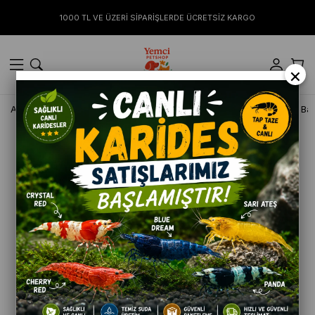
1000 TL VE ÜZERİ SİPARİŞLERDE ÜCRETSİZ KARGO
×
Anasayfa
KÖPEK
Ödül Mamaları
Reflex Snackies Morina Balı