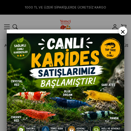
1000 TL VE ÜZERİ SİPARİŞLERDE ÜCRETSİZ KARGO
×
Anasayfa
KÖPEK
Tasma ve Gezdirmeler
TAİLPETZ GÖĞÜS 