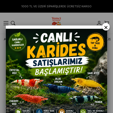
1000 TL VE ÜZERİ SİPARİŞLERDE ÜCRETSİZ KARGO
×
Anasayfa
KÖPEK
Tasma ve Gezdirmeler
TAİLPETZ GÖĞÜS 