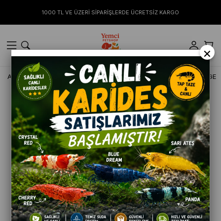
1000 TL VE ÜZERİ SİPARİŞLERDE ÜCRETSİZ KARGO
×
Anasayfa
KÖPEK
Oyuncaklar
TOYZ GRİNZ FLOSSY LARGE 